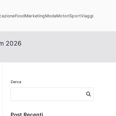
cazione
Food
Marketing
Moda
Motori
Sport
Viaggi
um 2026
Cerca
Cerca
Post Recenti