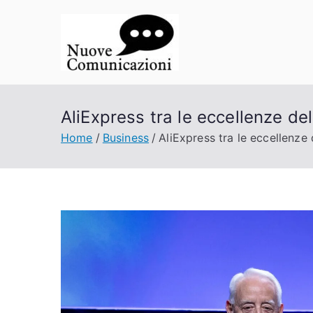
Vai
al
contenuto
Nuove Co
La comunicazione a porta
AliExpress tra le eccellenze 
Home
Business
AliExpress tra le eccellenz