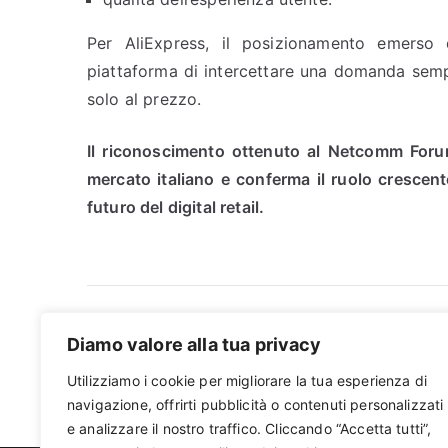
Per AliExpress, il posizionamento emerso
piattaforma di intercettare una domanda sempr
solo al prezzo.
Il riconoscimento ottenuto al Netcomm Forum
mercato italiano e conferma il ruolo cresce
futuro del digital retail.
Navigazione
Milan Design Week 2026: da evento di desig
Diamo valore alla tua privacy
piattaforma strategica per i brand
articoli
Utilizziamo i cookie per migliorare la tua esperienza di
navigazione, offrirti pubblicità o contenuti personalizzati
e analizzare il nostro traffico. Cliccando “Accetta tutti”,