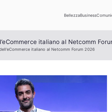
Bellezza
Business
Comuni
municazioni
ta di click
dell’eCommerce italiano al Netcomm For
e dell’eCommerce italiano al Netcomm Forum 2026