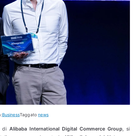
n:
Business
Taggato
news
e di
Alibaba International Digital Commerce Group
, si