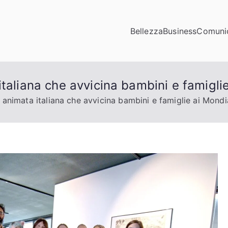
Bellezza
Business
Comuni
municazioni
ta di click
taliana che avvicina bambini e famigli
 animata italiana che avvicina bambini e famiglie ai Mondi