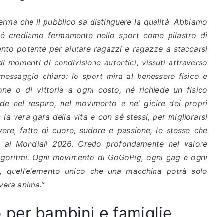
ferma che il pubblico sa distinguere la qualità. Abbiamo
rché crediamo fermamente nello sport come pilastro di
nto potente per aiutare ragazzi e ragazze a staccarsi
e di momenti di condivisione autentici, vissuti attraverso
un messaggio chiaro: lo sport mira al benessere fisico e
e o di vittoria a ogni costo, né richiede un fisico
iede nel respiro, nel movimento e nel gioire dei propri
 la vera gara della vita è con sé stessi, per migliorarsi
vere, fatte di cuore, sudore e passione, le stesse che
 ai Mondiali 2026. Credo profondamente nel valore
 algoritmi. Ogni movimento di GoGoPig, ogni gag e ogni
a, quell’elemento unico che una macchina potrà solo
 vera anima.”
 per bambini e famiglie