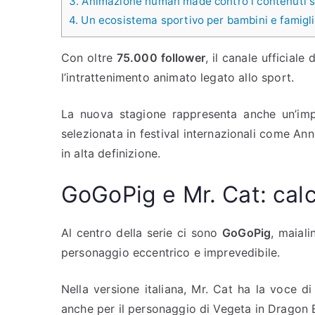
3.
Animazione human made contro i contenuti si
4.
Un ecosistema sportivo per bambini e famigl
Con oltre
75.000 follower
, il canale ufficial
l’intrattenimento animato legato allo sport.
La nuova stagione rappresenta anche un’impo
selezionata in festival internazionali come Anne
in alta definizione.
GoGoPig e Mr. Cat: calci
Al centro della serie ci sono
GoGoPig
, maiali
personaggio eccentrico e imprevedibile.
Nella versione italiana, Mr. Cat ha la voce d
anche per il personaggio di Vegeta in Dragon B