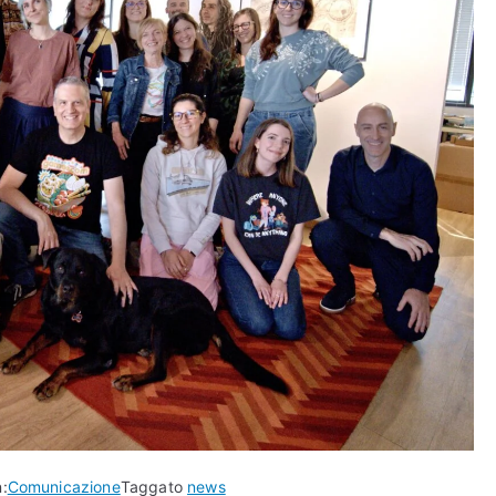
n:
Comunicazione
Taggato
news