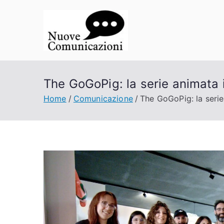
Vai
al
contenuto
Nuove Co
La comunicazione a porta
The GoGoPig: la serie animata i
Home
Comunicazione
The GoGoPig: la serie