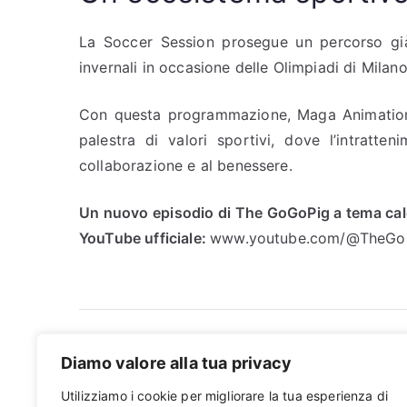
La Soccer Session prosegue un percorso gi
invernali in occasione delle Olimpiadi di Milan
Con questa programmazione, Maga Animation 
palestra di valori sportivi, dove l’intratt
collaborazione e al benessere.
Un nuovo episodio di The GoGoPig a tema calci
YouTube ufficiale:
www.youtube.com/@TheGo
Navigazione
Binance Research: ad aprile 2026 il mercato
Diamo valore alla tua privacy
to cresce oltre l’8% e Bitcoin supera l’S&P 500
articoli
Utilizziamo i cookie per migliorare la tua esperienza di