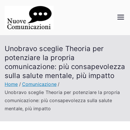
Vai
al
contenuto
Nuove
La comunicazione a portata di
click
Comunicazi
Unobravo sceglie Theoria per
oni
potenziare la propria
comunicazione: più consapevolezza
sulla salute mentale, più impatto
Home
Comunicazione
Unobravo sceglie Theoria per potenziare la propria
comunicazione: più consapevolezza sulla salute
mentale, più impatto