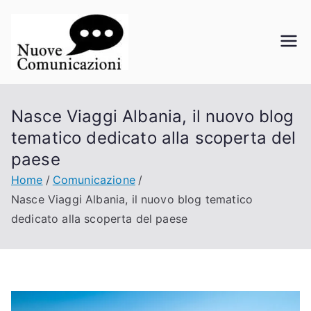
Vai
al
contenuto
Nuove
La comunicazione a portata di
click
Comunicazi
Nasce Viaggi Albania, il nuovo blog
oni
tematico dedicato alla scoperta del
paese
Home
Comunicazione
Nasce Viaggi Albania, il nuovo blog tematico
dedicato alla scoperta del paese