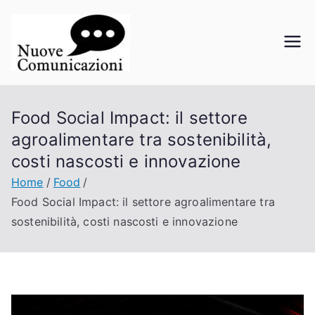
Vai
al
contenuto
Nuove
La comunicazione a portata di
click
Comunicazi
Food Social Impact: il settore
oni
agroalimentare tra sostenibilità,
costi nascosti e innovazione
Home
Food
Food Social Impact: il settore agroalimentare tra
sostenibilità, costi nascosti e innovazione