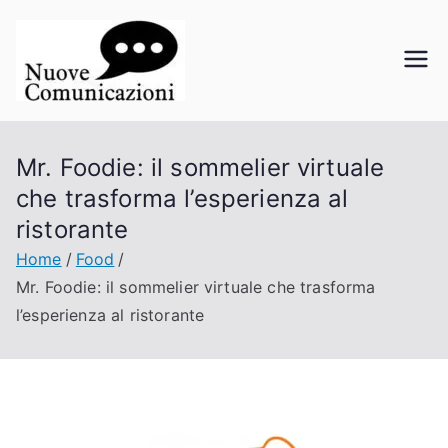
Vai
al
contenuto
Nuove
La comunicazione a portata di
click
Comunicazi
Mr. Foodie: il sommelier virtuale
oni
che trasforma l’esperienza al
ristorante
Home
Food
Mr. Foodie: il sommelier virtuale che trasforma
l’esperienza al ristorante