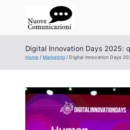
Vai
al
contenuto
Nuove Co
La comunicazione a porta
Digital Innovation Days 2025: 
Home
Marketing
Digital Innovation Days 20