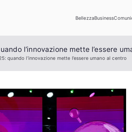
Bellezza
Business
Comuni
municazioni
ta di click
quando l’innovazione mette l’essere um
25: quando l’innovazione mette l’essere umano al centro