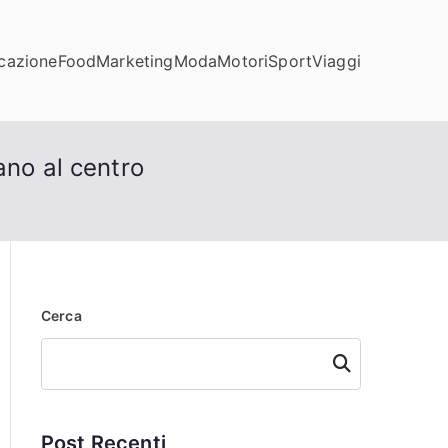
cazione
Food
Marketing
Moda
Motori
Sport
Viaggi
ano al centro
Cerca
Cerca
Post Recenti