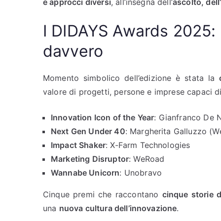
e approcci diversi
, all’insegna dell’
ascolto, dell
I DIDAYS Awards 2025: 
davvero
Momento simbolico dell’edizione è stata la
valore di progetti, persone e imprese capaci d
Innovation Icon of the Year
: Gianfranco De N
Next Gen Under 40
: Margherita Galluzzo (
Impact Shaker
: X-Farm Technologies
Marketing Disruptor
: WeRoad
Wannabe Unicorn
: Unobravo
Cinque premi che raccontano
cinque storie 
una
nuova cultura dell’innovazione
.