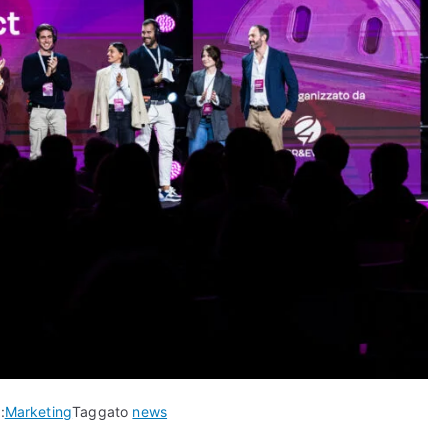
:
Marketing
Taggato
news