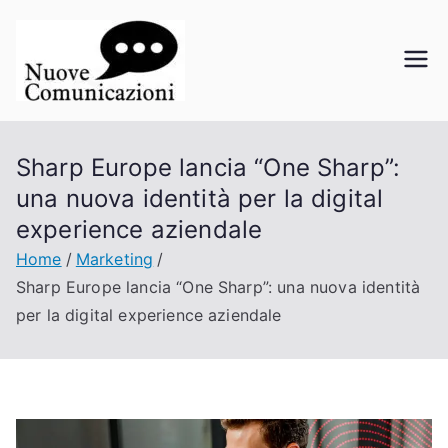
Vai
al
contenuto
Nuove
La comunicazione a portata di
click
Comunicazi
Sharp Europe lancia “One Sharp”:
oni
una nuova identità per la digital
experience aziendale
Home
Marketing
Sharp Europe lancia “One Sharp”: una nuova identità
per la digital experience aziendale