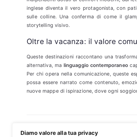
inglese diventa il vero protagonista, con pat
sulle colline. Una conferma di come il glam
storytelling visivo.
Oltre la vacanza: il valore com
Queste destinazioni raccontano una trasforma
alternativa, ma
linguaggio contemporaneo
cap
Per chi opera nella comunicazione, queste es
possa essere narrato come contenuto, emozion
nuove mappe di ispirazione, dove ogni soggior
Navigazione
Cybersecurity e retail: cosa racconta il Secur
Diamo valore alla tua privacy
Bulletin 2025 di Kaspersky