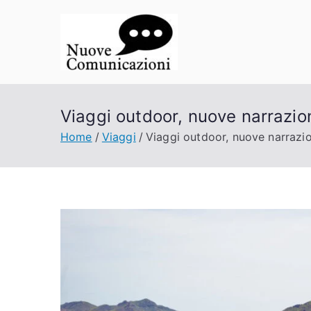
Vai
al
contenuto
Nuove Co
La comunicazione a porta
Viaggi outdoor, nuove narrazio
Home
Viaggi
Viaggi outdoor, nuove narrazio