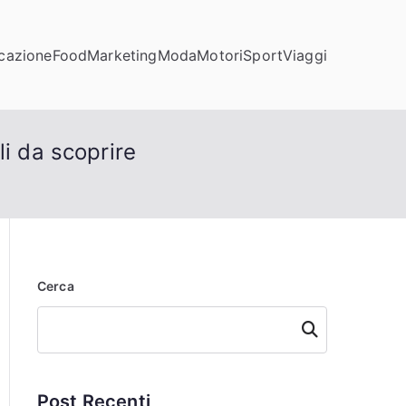
cazione
Food
Marketing
Moda
Motori
Sport
Viaggi
i da scoprire
Cerca
Cerca
Post Recenti