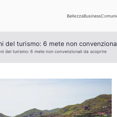
Bellezza
Business
Comuni
municazioni
ta di click
ni del turismo: 6 mete non convenzional
ni del turismo: 6 mete non convenzionali da scoprire