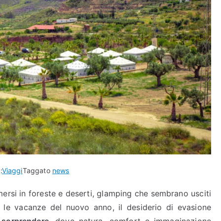
:
Viaggi
Taggato
news
mmersi in foreste e deserti, glamping che sembrano usciti
 le vacanze del nuovo anno, il desiderio di evasione