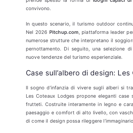
prende spesso la forma di
luoghi capaci di
convivono.
In questo scenario, il turismo outdoor contin
Nel 2026
Pitchup.com
, piattaforma leader pe
numerose strutture che interpretano il soggio
pernottamento. Di seguito, una selezione d
nuove tendenze del turismo esperienziale.
Case sull’albero di design: Le
Il sogno d’infanzia di vivere sugli alberi si tr
Les Coteaux Lodges propone eleganti case sul
frutteti. Costruite interamente in legno e ca
paesaggio e comfort di alto livello, con vasc
di come il design possa rileggere l’immaginario