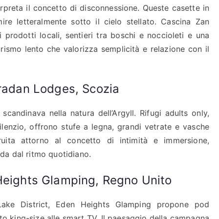
rpreta il concetto di disconnessione. Queste casette in
re letteralmente sotto il cielo stellato. Cascina Zan
prodotti locali, sentieri tra boschi e noccioleti e una
rismo lento che valorizza semplicità e relazione con il
Bradan Lodges, Scozia
scandinava nella natura dell’Argyll. Rifugi adults only,
ilenzio, offrono stufe a legna, grandi vetrate e vasche
ruita attorno al concetto di intimità e immersione,
da dal ritmo quotidiano.
 Heights Glamping, Regno Unito
 Lake District, Eden Heights Glamping propone pod
tto king-size alle smart TV. Il paesaggio della campagna