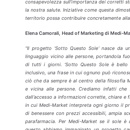
consapevolezza sull’importanza dei corretti s
la nostra salute. Iniziative come questa dimos
territorio possa contribuire concretamente alla
Elena Camorali, Head of Marketing di Medi-Ma
“Il progetto ‘Sotto Questo Sole’ nasce da u
linguaggio vicino alle persone, portandola fuor
di tutti i giorni. ‘Sotto Questo Sole è bello
inclusivo, una frase in cui ognuno può riconos
ciò che da sempre è al centro della filosofia 
e vicina alle persone. Crediamo infatti che
dall’accesso a informazioni corrette, chiare e 
in cui Medi-Market interpreta ogni giorno il p
di benessere con prezzi accessibili, ampia sce
parafarmacia. Per Medi-Market se il sole è d
questo abbiamo immaginato un progetto capac