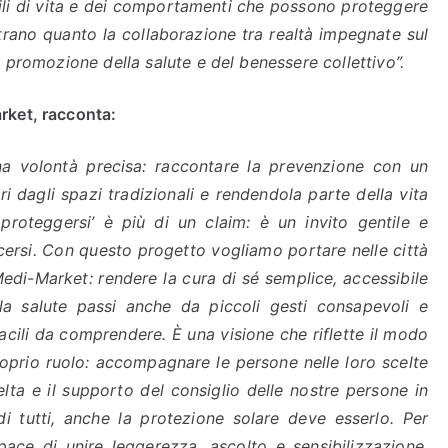
tili di vita e dei comportamenti che possono proteggere
trano quanto la collaborazione tra realtà impegnate sul
 promozione della salute e del benessere collettivo”.
rket, racconta:
na volontà precisa: raccontare la prevenzione con un
i dagli spazi tradizionali e rendendola parte della vita
 proteggersi’ è più di un claim: è un invito gentile e
cersi. Con questo progetto vogliamo portare nelle città
Medi-Market: rendere la cura di sé semplice, accessibile
 la salute passi anche da piccoli gesti consapevoli e
facili da comprendere. È una visione che riflette il modo
roprio ruolo: accompagnare le persone nelle loro scelte
lta e il supporto del consiglio delle nostre persone in
i tutti, anche la protezione solare deve esserlo. Per
e di unire leggerezza, ascolto e sensibilizzazione,