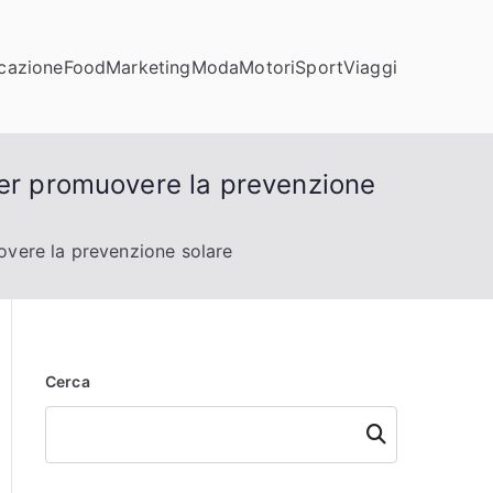
cazione
Food
Marketing
Moda
Motori
Sport
Viaggi
per promuovere la prevenzione
overe la prevenzione solare
Cerca
Cerca