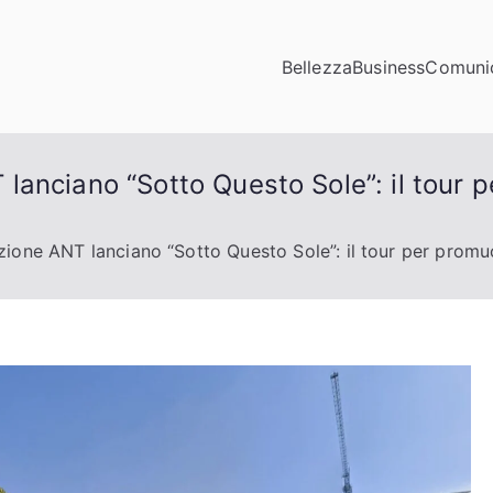
Bellezza
Business
Comuni
municazioni
ta di click
anciano “Sotto Questo Sole”: il tour 
ione ANT lanciano “Sotto Questo Sole”: il tour per promu