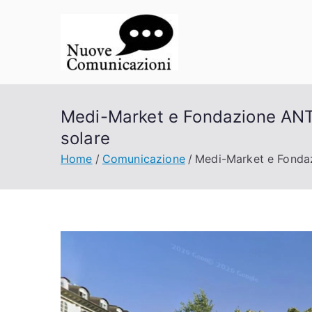
Vai
al
contenuto
Nuove Co
La comunicazione a porta
Medi-Market e Fondazione ANT l
solare
Home
Comunicazione
Medi-Market e Fondaz