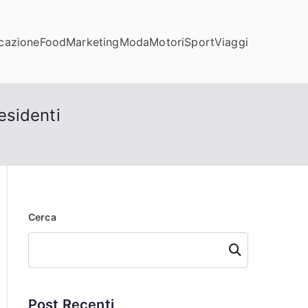
cazione
Food
Marketing
Moda
Motori
Sport
Viaggi
esidenti
Cerca
Cerca
Post Recenti