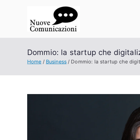
Vai
al
contenuto
Nuove Co
La comunicazione a porta
Dommio: la startup che digitaliz
Home
Business
Dommio: la startup che digita