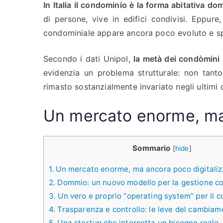
In Italia il condominio è la forma abitativa do
di persone, vive in edifici condivisi. Eppure
condominiale appare ancora poco evoluto e spes
Secondo i dati Unipol,
la metà dei condòmini 
evidenzia un problema strutturale: non tanto
rimasto sostanzialmente invariato negli ultimi 
Un mercato enorme, ma 
Sommario
[
hide
]
1.
Un mercato enorme, ma ancora poco digitaliz
2.
Dommio: un nuovo modello per la gestione c
3.
Un vero e proprio “operating system” per il 
4.
Trasparenza e controllo: le leve del cambiam
5.
Una startup che intercetta un bisogno reale