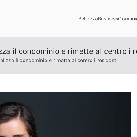
Bellezza
Business
Comuni
municazioni
ta di click
za il condominio e rimette al centro i r
lizza il condominio e rimette al centro i residenti