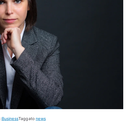
:
Business
Taggato
news