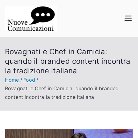
Vai
al
contenuto
Nuove
La comunicazione a portata di
click
Comunicazi
Rovagnati e Chef in Camicia:
oni
quando il branded content incontra
la tradizione italiana
Home
Food
Rovagnati e Chef in Camicia: quando il branded
content incontra la tradizione italiana